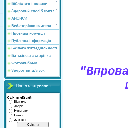
Бібліотечні новини
Здоровий спосіб життя
АНОНСИ
Веб-сторінка вчителя...
Протидія корупції
Публічна інформація
Безпека життєдіяльності
Батьківська сторінка
Фотоальбоми
"Впров
Зворотній зв'язок
Наше опитування
Оцініть мій сайт
Відмінно
Добре
Непогано
Погано
Жахливо