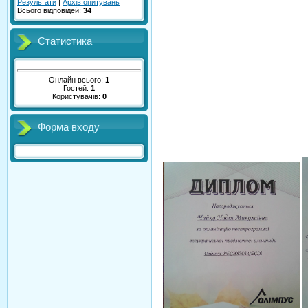
Результати
|
Архів опитувань
Всього відповідей:
34
Статистика
Онлайн всього:
1
Гостей:
1
Користувачів:
0
Форма входу